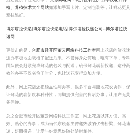
植、养殖技术大全网站
如添加手写卡片、定制包装等，让鲜花更具
牵挂酷好。
博尔塔拉快递|博尔塔拉快递电话|博尔塔拉快递公司--博尔塔拉快
递网
更伏击的是，
合肥市经开区董云网络科技工作室
网上花店的鲜花速
递办事极地面栽植了配送后果。不管你身处何地，唯有下单，专科
团队便会赶紧完成鲜花的包装与配送，确保鲜花崭新投递。这种高
效的办事不仅省俭了时分，也让送花变得愈加方便。
此外，网上花店还把稳品性与办事。很多平台与腹地花农协作，保
证鲜花的崭新度和种种性，同期提供完善的售后办事，让用户无黄
雀伺蝉。
总之合肥市经开区董云网络科技工作室，网上花店以其方便、高
效、贴心的办事，成为当代东说念主传递热诚的伏击桥梁。鲜花速
递，妍丽投递，让爱与好意思好随处随时相伴。