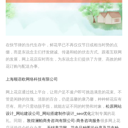
在快节律的当代生存中，鲜花早已不再仅仅节日或相当时势的点
缀，而是东说念主们抒发烧诚、传递和睦的伏击方式。跟着互联网
的发展，网上花店应时而生，为东说念主们提供了方便、高效的鲜
花订购与配送办事。
上海顺语欧网络科技有限公司
网上花店通过线上平台，让用户足不逾户即可挑选满意的花束。不
管是闲静的玫瑰、清新的百合，仍是温馨的康乃馨，种种鲜花应有
尽有。用户只需动脱手指，就能左证不同的时势和对象，
松原网站
设计_网站建设公司_网站搭建制作设计_seo优化
定制专属的花
礼。同期，
敦煌澜帕商务咨询有限公司-商务咨询服务
很多网上花
店还提供个性化办事，
无锡养花网 - 花卉品种图片分享及花卉种